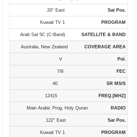
20° East
Kuwait TV 1
Arab Sat 5C (C-Band)
Australia, New Zealand
V
7/8
40
12415
Main Arabic Prog. Holy Quran
122° East
Kuwait TV 1